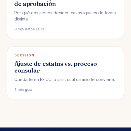
de aprobación
Por qué dos jueces deciden casos iguales de forma
distinta.
8 min
·
datos EOIR
DECISIÓN
Ajuste de estatus vs. proceso
consular
Quedarte en EE.UU. o salir: cuál camino te conviene.
7 min
·
guía