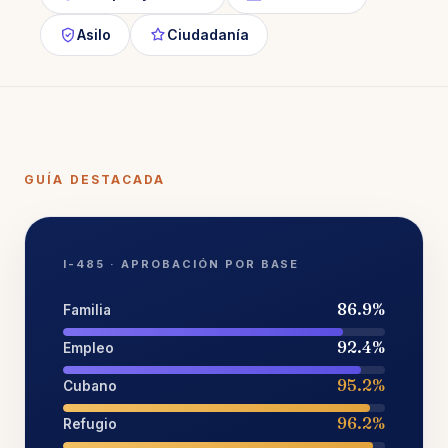
Asilo
Ciudadanía
GUÍA DESTACADA
I-485 · APROBACIÓN POR BASE
86.9%
Familia
92.4%
Empleo
95.2%
Cubano
96.2%
Refugio