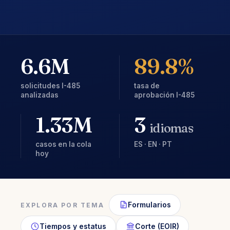
6.6M
89.8%
solicitudes I-485
tasa de
analizadas
aprobación I-485
1.33M
3
idiomas
casos en la cola
ES · EN · PT
hoy
Formularios
EXPLORA POR TEMA
Tiempos y estatus
Corte (EOIR)