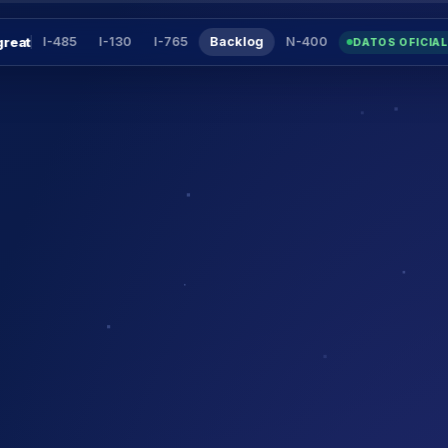
great
I-485
I-130
I-765
Backlog
N-400
DATOS OFICIAL