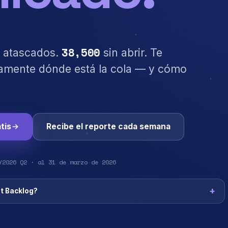
38,500
 atascados.
sin abrir. Te
mente dónde está la cola — y cómo
tis
Recibe el reporte cada semana
Y2026 Q2 · al 31 de marzo de 2026
t Backlog?