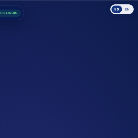
ES
EN
ES USCIS