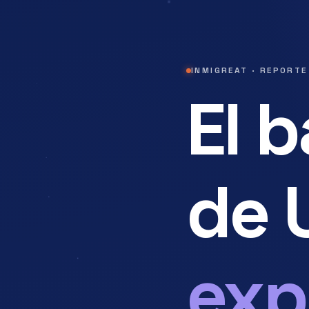
INMIGREAT · REPORTE
El 
de 
exp