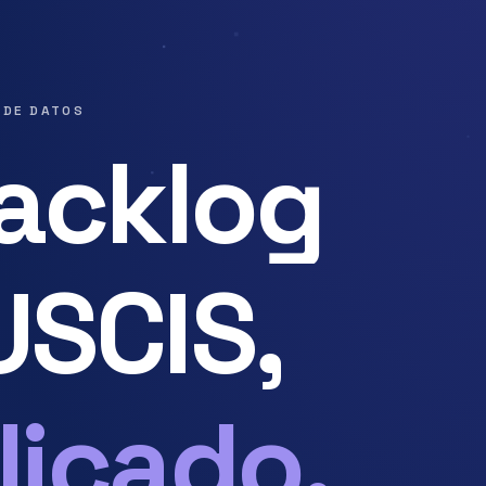
 DE DATOS
backlog
USCIS,
licado.